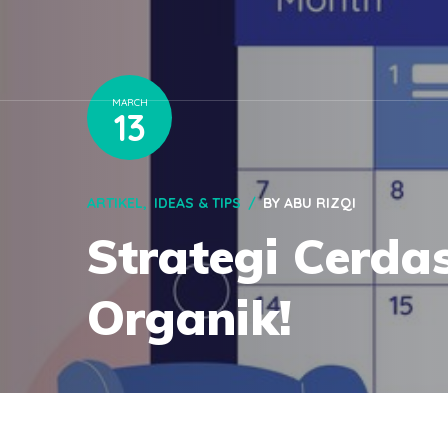
MARCH
13
ARTIKEL
IDEAS & TIPS
BY
ABU RIZQI
Strategi Cerda
Organik!