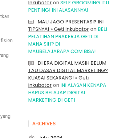
Inkubator
on
SELF GROOMING ITU
PENTING! INI ALASANNYA!
atkan
MAU JAGO PRESENTASI? INI
TIPSNYA! » Geti Inkubator
on
BELI
PELATIHAN PRAKERJA GETI DI
fisien.
MANA SIH? DI
MAUBELAJARAPA.COM BISA!
yang
DI ERA DIGITAL MASIH BELUM
TAU DASAR DIGITAL MARKETING?
KUASAI SEKARANG! » Geti
Inkubator
on
INI ALASAN KENAPA
HARUS BELAJAR DIGITAL
MARKETING DI GETI
 yang
ARCHIVES