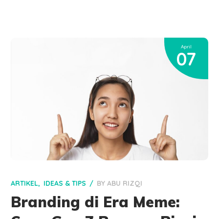
April
07
ARTIKEL
IDEAS & TIPS
BY
ABU RIZQI
Branding di Era Meme: