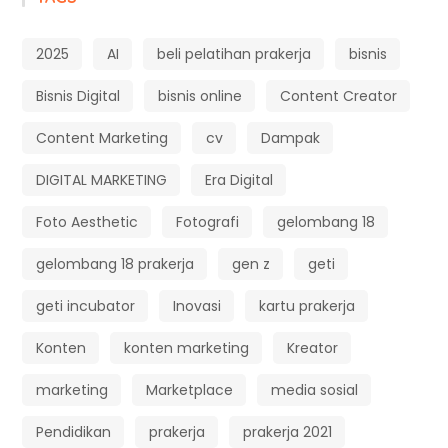
2025
AI
beli pelatihan prakerja
bisnis
Bisnis Digital
bisnis online
Content Creator
Content Marketing
cv
Dampak
DIGITAL MARKETING
Era Digital
Foto Aesthetic
Fotografi
gelombang 18
gelombang 18 prakerja
gen z
geti
geti incubator
Inovasi
kartu prakerja
Konten
konten marketing
Kreator
marketing
Marketplace
media sosial
Pendidikan
prakerja
prakerja 2021