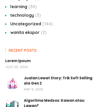
learning
30
technology
3
Uncategorized
144
wanita ekspor
2
RECENT POSTS
Lorem Ipsum
JULY 29, 2026
Jualan Lewat Story: Trik Soft Selling
ala Gen Z
MAY 9, 2025
Algoritma Medsos: Kawan atau
Lawan?