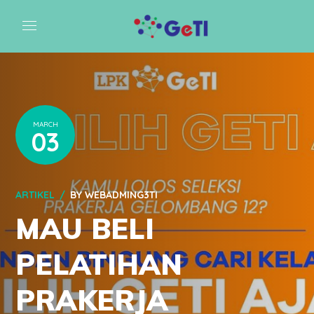
MARCH
03
ARTIKEL
BY
WEBADMING3TI
MAU BELI
PELATIHAN
PRAKERJA