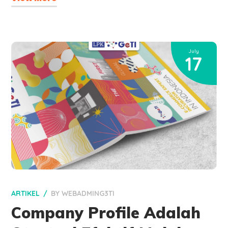
July
17
ARTIKEL
BY
WEBADMING3TI
Company Profile Adalah