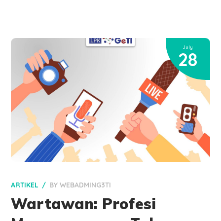
July
28
ARTIKEL
BY
WEBADMING3TI
Wartawan: Profesi