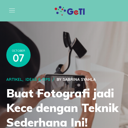
OCTOBER
07
ARTIKEL
IDEAS & TIPS
BY
SABRINA SYAHLA
Buat Fotografi jadi
Kece dengan Teknik
Sederhana Ini!