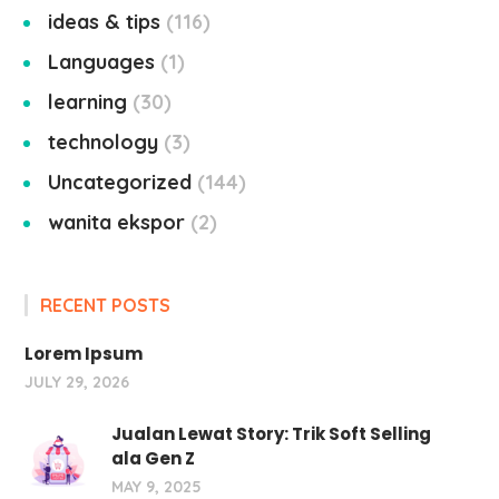
ideas & tips
116
Languages
1
learning
30
technology
3
Uncategorized
144
wanita ekspor
2
RECENT POSTS
Lorem Ipsum
JULY 29, 2026
Jualan Lewat Story: Trik Soft Selling
ala Gen Z
MAY 9, 2025