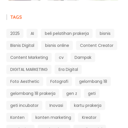
TAGS
2025
AI
beli pelatihan prakerja
bisnis
Bisnis Digital
bisnis online
Content Creator
Content Marketing
cv
Dampak
DIGITAL MARKETING
Era Digital
Foto Aesthetic
Fotografi
gelombang 18
gelombang 18 prakerja
gen z
geti
geti incubator
Inovasi
kartu prakerja
Konten
konten marketing
Kreator