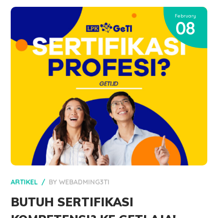
February
08
ARTIKEL
BY
WEBADMING3TI
BUTUH SERTIFIKASI