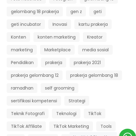
gelombang 18 prakerja
gen z
geti
geti incubator
Inovasi
kartu prakerja
Konten
konten marketing
Kreator
marketing
Marketplace
media sosial
Pendidikan
prakerja
prakerja 2021
prakerja gelombang 12
prakerja gelombang 18
ramadhan
self grooming
sertifikasi kompetensi
Strategi
Teknik Fotografi
Teknologi
TikTok
TikTok Affiliate
TikTok Marketing
Tools