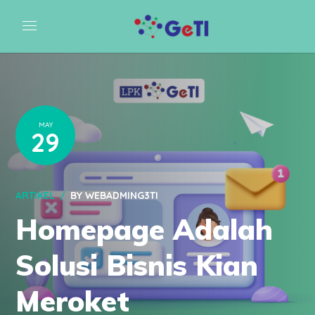
MAY
29
ARTIKEL
BY
WEBADMING3TI
Homepage Adalah
Solusi Bisnis Kian
Meroket