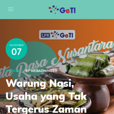
NOVEMBER
07
ARTIKEL
BY
WEBADMING3TI
Warung Nasi,
Usaha yang Tak
Tergerus Zaman