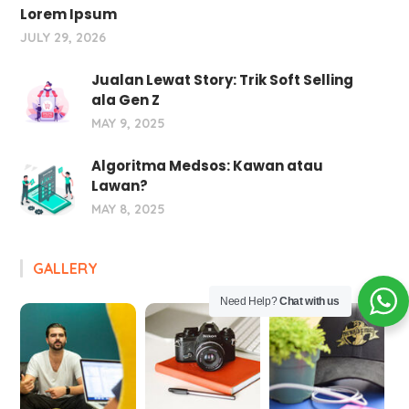
Lorem Ipsum
JULY 29, 2026
Jualan Lewat Story: Trik Soft Selling
ala Gen Z
MAY 9, 2025
Algoritma Medsos: Kawan atau
Lawan?
MAY 8, 2025
GALLERY
Need Help?
Chat with us