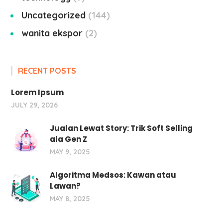
Uncategorized
144
wanita ekspor
2
RECENT POSTS
Lorem Ipsum
JULY 29, 2026
Jualan Lewat Story: Trik Soft Selling
ala Gen Z
MAY 9, 2025
Algoritma Medsos: Kawan atau
Lawan?
MAY 8, 2025