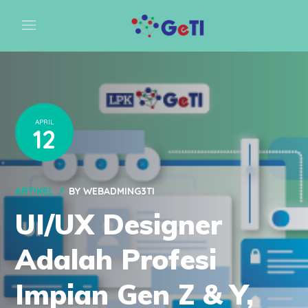
APRIL
12
ARTIKEL
BY
WEBADMING3TI
UI/UX Designer
Adalah Profesi
Impian Gen Z & Y,