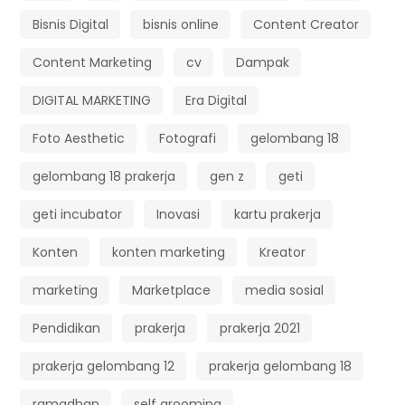
Bisnis Digital
bisnis online
Content Creator
Content Marketing
cv
Dampak
DIGITAL MARKETING
Era Digital
Foto Aesthetic
Fotografi
gelombang 18
gelombang 18 prakerja
gen z
geti
geti incubator
Inovasi
kartu prakerja
Konten
konten marketing
Kreator
marketing
Marketplace
media sosial
Pendidikan
prakerja
prakerja 2021
prakerja gelombang 12
prakerja gelombang 18
ramadhan
self grooming