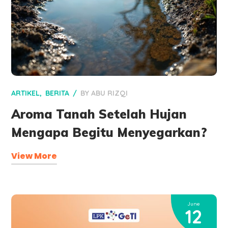
ARTIKEL
BERITA
BY
ABU RIZQI
Aroma Tanah Setelah Hujan
Mengapa Begitu Menyegarkan?
View More
June
12