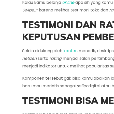
Kalau kamu belanja
online
apa sih yang kamu li
Swipe…
” karena melihat testimoni toko dan
ra
TESTIMONI
DAN RA
KEPUTUSAN PEMBE
Selain didukung oleh
konten
menarik, deskrips
netizen
serta
rating
menjadi salah pertimba
menjadi indikator untuk melihat popularitas s
Komponen tersebut gak bisa kamu abaikan loh
baru mau merintis sebagai
seller
digital atau
TESTIMONI BISA M