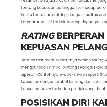
Testimoni bisa jadi alat ampuh untuk menjang
tentang kepuasan pelanggan terhadap barang 
hal itu tentu harus diiringi dengan kualitas
komentar positif terkait barang dagangan ka
RATING
BERPERAN
KEPUASAN PELAN
Setelah testimoni, selanjutnya adalah
rating
.
menggunakan simbol bintang sebagai skala
dipesan. Contohnya
e-commerce
seperti Sho
kepuasan dengan simbol bintang dari satu sam
kepuasan
buyer
terhadap produk yang dijual.
POSISIKAN DIRI KA