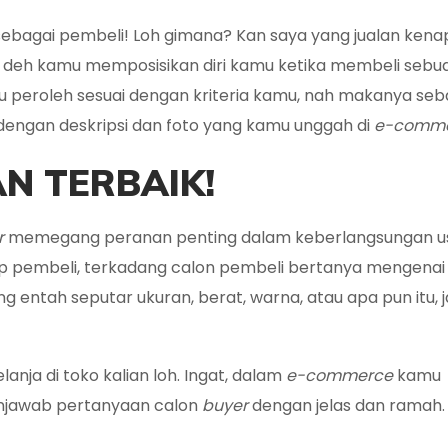
sebagai pembeli! Loh gimana? Kan saya yang jualan kena
oba deh kamu memposisikan diri kamu ketika membeli sebu
 peroleh sesuai dengan kriteria kamu, nah makanya seb
dengan deskripsi dan foto yang kamu unggah di
e-comm
N TERBAIK!
r
memegang peranan penting dalam keberlangsungan u
 pembeli, terkadang calon pembeli bertanya mengenai 
ng entah seputar ukuran, berat, warna, atau apa pun itu, 
nja di toko kalian loh. Ingat, dalam
e-commerce
kamu
enjawab pertanyaan calon
buyer
dengan jelas dan ramah.