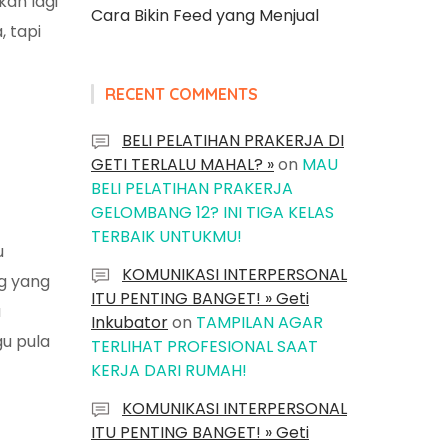
kan lagi
Cara Bikin Feed yang Menjual
 tapi
RECENT COMMENTS
BELI PELATIHAN PRAKERJA DI
GETI TERLALU MAHAL? »
on
MAU
BELI PELATIHAN PRAKERJA
GELOMBANG 12? INI TIGA KELAS
TERBAIK UNTUKMU!
u
KOMUNIKASI INTERPERSONAL
g yang
ITU PENTING BANGET! » Geti
a
Inkubator
on
TAMPILAN AGAR
gu pula
TERLIHAT PROFESIONAL SAAT
KERJA DARI RUMAH!
KOMUNIKASI INTERPERSONAL
ITU PENTING BANGET! » Geti