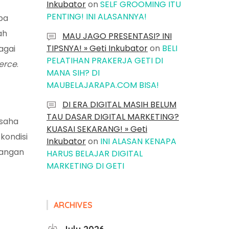
Inkubator
on
SELF GROOMING ITU
PENTING! INI ALASANNYA!
pa
ah
MAU JAGO PRESENTASI? INI
TIPSNYA! » Geti Inkubator
on
BELI
agai
PELATIHAN PRAKERJA GETI DI
erce
.
MANA SIH? DI
MAUBELAJARAPA.COM BISA!
DI ERA DIGITAL MASIH BELUM
TAU DASAR DIGITAL MARKETING?
saha
KUASAI SEKARANG! » Geti
kondisi
Inkubator
on
INI ALASAN KENAPA
jangan
HARUS BELAJAR DIGITAL
MARKETING DI GETI
ARCHIVES