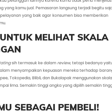
kau pelanggan lainnya karena kamu tidak perlu menjelas
yang kamu jual. Pemasaran langsung terjadi begitu saja,
 dan pelayanan yang baik agar konsumen bisa memberikan
mu.
UNTUK MELIHAT SKALA
GGAN
Rating
sih termasuk ke dalam
review
, tetapi bedanya yait
 dalam menyampaikan kepuasan mereka terhadap baran
pee, Tokopedia, Blibli, dan Bukalapak menggunakan skal
pai lima. Semakin tinggi angka yang dipilih semakin ting
MU SEBAGAI PEMBELI!