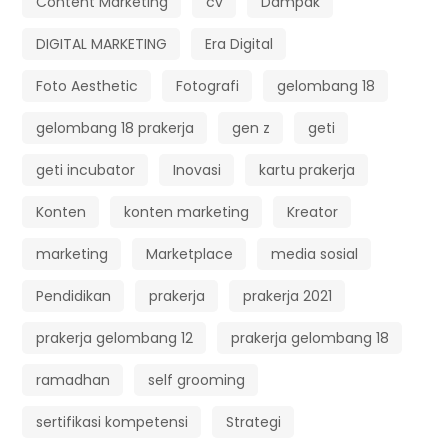
Content Marketing
cv
Dampak
DIGITAL MARKETING
Era Digital
Foto Aesthetic
Fotografi
gelombang 18
gelombang 18 prakerja
gen z
geti
geti incubator
Inovasi
kartu prakerja
Konten
konten marketing
Kreator
marketing
Marketplace
media sosial
Pendidikan
prakerja
prakerja 2021
prakerja gelombang 12
prakerja gelombang 18
ramadhan
self grooming
sertifikasi kompetensi
Strategi