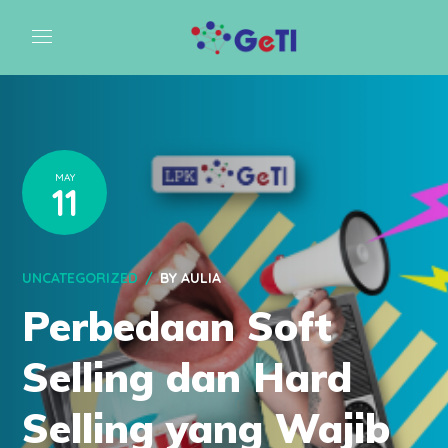
MAY
11
UNCATEGORIZED
BY
AULIA
Perbedaan Soft
Selling dan Hard
Selling yang Wajib