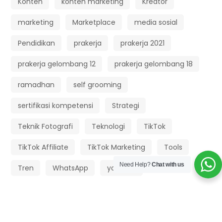
Konten
konten marketing
Kreator
marketing
Marketplace
media sosial
Pendidikan
prakerja
prakerja 2021
prakerja gelombang 12
prakerja gelombang 18
ramadhan
self grooming
sertifikasi kompetensi
Strategi
Teknik Fotografi
Teknologi
TikTok
TikTok Affiliate
TikTok Marketing
Tools
Need Help?
Chat with us
Tren
WhatsApp
youtube