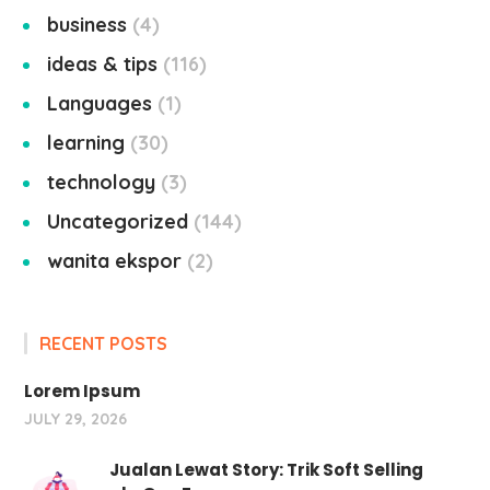
business
4
ideas & tips
116
Languages
1
learning
30
technology
3
Uncategorized
144
wanita ekspor
2
RECENT POSTS
Lorem Ipsum
JULY 29, 2026
Jualan Lewat Story: Trik Soft Selling