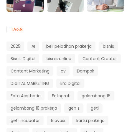
TAGS
2025
AI
beli pelatihan prakerja
bisnis
Bisnis Digital
bisnis online
Content Creator
Content Marketing
cv
Dampak
DIGITAL MARKETING
Era Digital
Foto Aesthetic
Fotografi
gelombang 18
gelombang 18 prakerja
gen z
geti
geti incubator
Inovasi
kartu prakerja