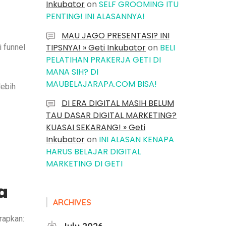
Inkubator
on
SELF GROOMING ITU
PENTING! INI ALASANNYA!
MAU JAGO PRESENTASI? INI
TIPSNYA! » Geti Inkubator
on
BELI
 funnel
PELATIHAN PRAKERJA GETI DI
MANA SIH? DI
MAUBELAJARAPA.COM BISA!
lebih
DI ERA DIGITAL MASIH BELUM
TAU DASAR DIGITAL MARKETING?
KUASAI SEKARANG! » Geti
Inkubator
on
INI ALASAN KENAPA
HARUS BELAJAR DIGITAL
MARKETING DI GETI
a
ARCHIVES
rapkan: