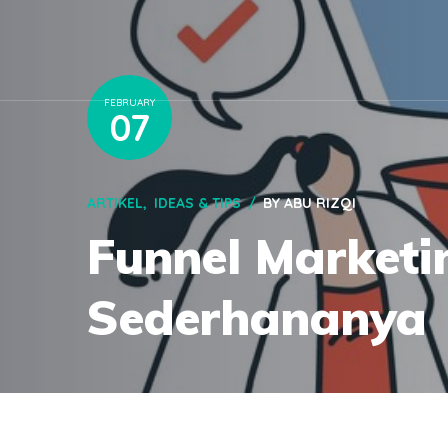
FEBRUARY
07
ARTIKEL
IDEAS & TIPS
BY
ABU RIZQI
Funnel Marketi
Sederhananya