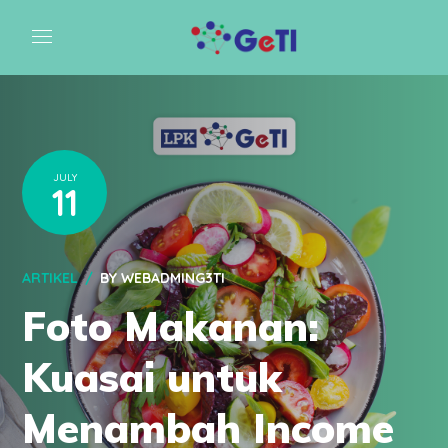
JULY
11
ARTIKEL
BY
WEBADMING3TI
Foto Makanan:
Kuasai untuk
Menambah Income