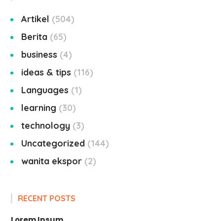
Artikel
504
Berita
65
business
4
ideas & tips
116
Languages
1
learning
30
technology
3
Uncategorized
144
wanita ekspor
2
RECENT POSTS
Lorem Ipsum