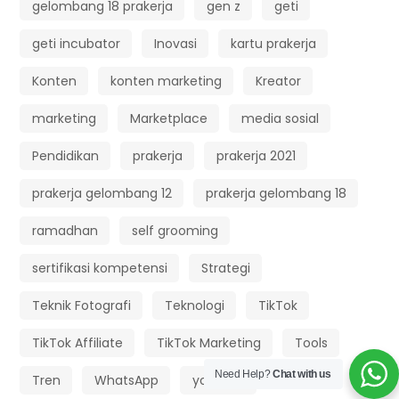
gelombang 18 prakerja
gen z
geti
geti incubator
Inovasi
kartu prakerja
Konten
konten marketing
Kreator
marketing
Marketplace
media sosial
Pendidikan
prakerja
prakerja 2021
prakerja gelombang 12
prakerja gelombang 18
ramadhan
self grooming
sertifikasi kompetensi
Strategi
Teknik Fotografi
Teknologi
TikTok
TikTok Affiliate
TikTok Marketing
Tools
Need Help?
Chat with us
Tren
WhatsApp
youtube