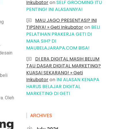
Inkubator
on
SELF GROOMING ITU
PENTING! INI ALASANNYA!
MAU JAGO PRESENTASI? INI
ng
TIPSNYA! » Geti Inkubator
on
BELI
PELATIHAN PRAKERJA GETI DI
MANA SIH? DI
.
MAUBELAJARAPA.COM BISA!
 desain
DI ERA DIGITAL MASIH BELUM
TAU DASAR DIGITAL MARKETING?
KUASAI SEKARANG! » Geti
beli
Inkubator
on
INI ALASAN KENAPA
HARUS BELAJAR DIGITAL
MARKETING DI GETI
a. Oleh
ARCHIVES
ang