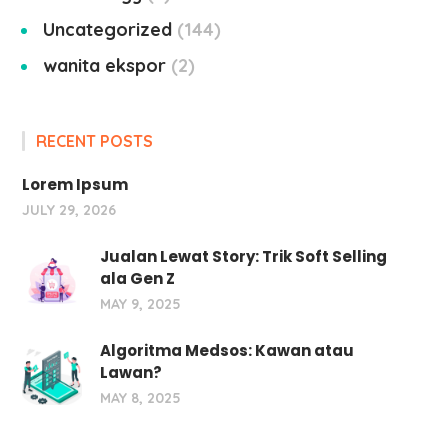
Uncategorized
144
wanita ekspor
2
RECENT POSTS
Lorem Ipsum
JULY 29, 2026
Jualan Lewat Story: Trik Soft Selling
ala Gen Z
MAY 9, 2025
Algoritma Medsos: Kawan atau
Lawan?
MAY 8, 2025