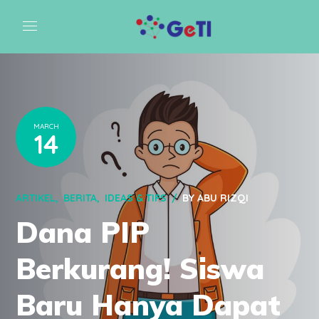
MARCH
14
ARTIKEL
BERITA
IDEAS & TIPS
BY
ABU RIZQI
Dana PIP
Berkurang! Siswa
Baru Hanya Dapat