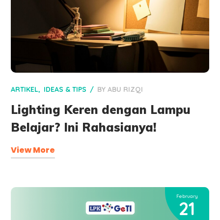
ARTIKEL
IDEAS & TIPS
BY
ABU RIZQI
Lighting Keren dengan Lampu
Belajar? Ini Rahasianya!
View More
February
21