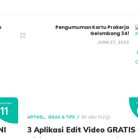
n
Pengumuman Kartu Prakerja
Gelombang 34!
JUNE 27, 2022
ovember
F
11
ARTIKEL
IDEAS & TIPS
BY
ABU RIZQI
NI
3 Aplikasi Edit Video GRATIS