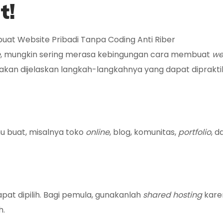
e
t!
e
, mungkin sering merasa kebingungan cara membuat
we
i akan dijelaskan langkah-langkahnya yang dapat diprakt
u buat, misalnya toko
online
, blog, komunitas,
portfolio
, d
pat dipilih. Bagi pemula, gunakanlah
shared hosting
kare
h.