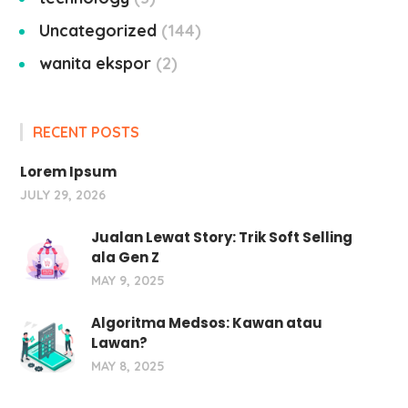
Uncategorized
144
wanita ekspor
2
RECENT POSTS
Lorem Ipsum
JULY 29, 2026
Jualan Lewat Story: Trik Soft Selling
ala Gen Z
MAY 9, 2025
Algoritma Medsos: Kawan atau
Lawan?
MAY 8, 2025