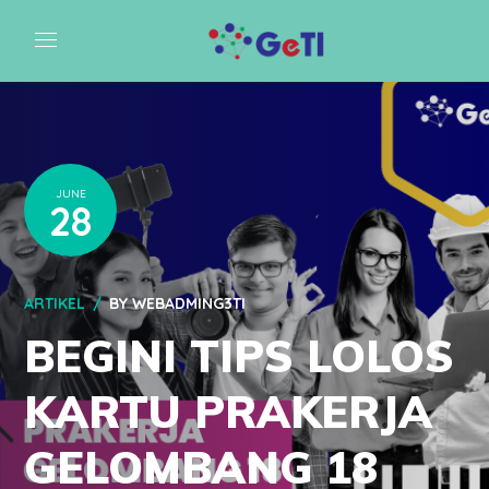
JUNE
28
ARTIKEL
BY
WEBADMING3TI
BEGINI TIPS LOLOS
KARTU PRAKERJA
GELOMBANG 18