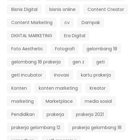
Bisnis Digital
bisnis online
Content Creator
Content Marketing
cv
Dampak
DIGITAL MARKETING
Era Digital
Foto Aesthetic
Fotografi
gelombang 18
gelombang 18 prakerja
gen z
geti
geti incubator
Inovasi
kartu prakerja
Konten
konten marketing
Kreator
marketing
Marketplace
media sosial
Pendidikan
prakerja
prakerja 2021
prakerja gelombang 12
prakerja gelombang 18