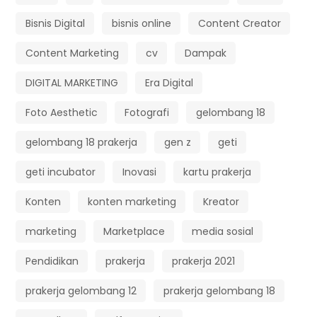
Bisnis Digital
bisnis online
Content Creator
Content Marketing
cv
Dampak
DIGITAL MARKETING
Era Digital
Foto Aesthetic
Fotografi
gelombang 18
gelombang 18 prakerja
gen z
geti
geti incubator
Inovasi
kartu prakerja
Konten
konten marketing
Kreator
marketing
Marketplace
media sosial
Pendidikan
prakerja
prakerja 2021
prakerja gelombang 12
prakerja gelombang 18