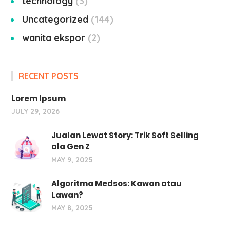
technology
3
Uncategorized
144
wanita ekspor
2
RECENT POSTS
Lorem Ipsum
JULY 29, 2026
Jualan Lewat Story: Trik Soft Selling
ala Gen Z
MAY 9, 2025
Algoritma Medsos: Kawan atau
Lawan?
MAY 8, 2025