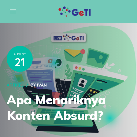
AUGUST
21
ARTIKEL
BY
IVAN
Apa Menariknya
Konten Absurd?