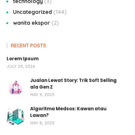
technology
3
Uncategorized
144
wanita ekspor
2
RECENT POSTS
Lorem Ipsum
JULY 29, 2026
Jualan Lewat Story: Trik Soft Selling
ala Gen Z
MAY 9, 2025
Algoritma Medsos: Kawan atau
Lawan?
MAY 8, 2025