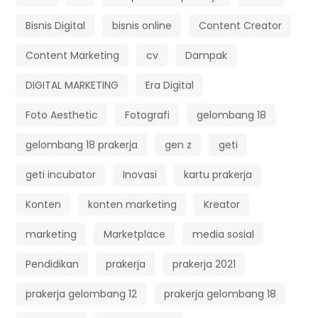
Bisnis Digital
bisnis online
Content Creator
Content Marketing
cv
Dampak
DIGITAL MARKETING
Era Digital
Foto Aesthetic
Fotografi
gelombang 18
gelombang 18 prakerja
gen z
geti
geti incubator
Inovasi
kartu prakerja
Konten
konten marketing
Kreator
marketing
Marketplace
media sosial
Pendidikan
prakerja
prakerja 2021
prakerja gelombang 12
prakerja gelombang 18