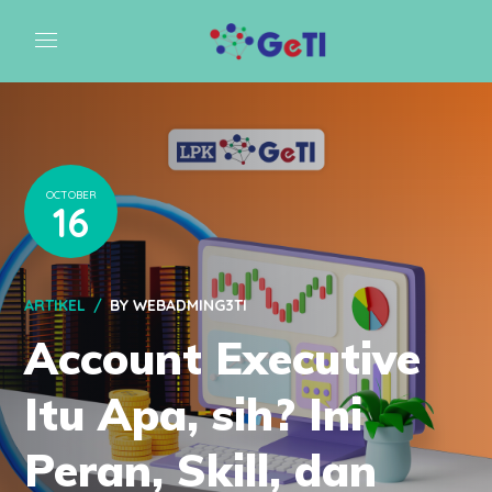
OCTOBER
16
ARTIKEL
BY
WEBADMING3TI
Account Executive
Itu Apa, sih? Ini
Peran, Skill, dan