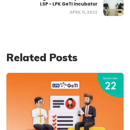
LSP - LPK GeTI Incubator
APRIL 11, 2022
Related Posts
September
22