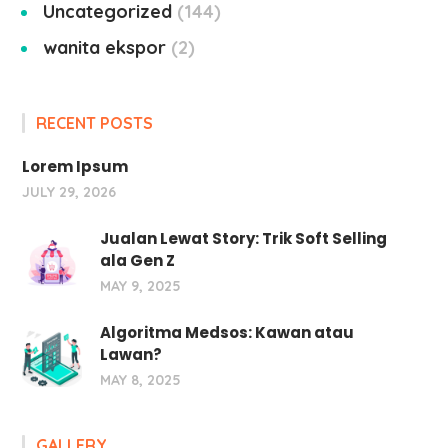
Uncategorized
144
wanita ekspor
2
RECENT POSTS
Lorem Ipsum
JULY 29, 2026
Jualan Lewat Story: Trik Soft Selling
ala Gen Z
MAY 9, 2025
Algoritma Medsos: Kawan atau
Lawan?
MAY 8, 2025
GALLERY