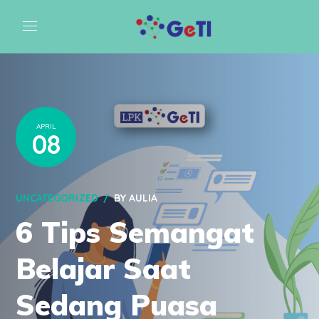
APRIL
08
UNCATEGORIZED
BY
AULIA
6 Tips Semangat
Belajar Saat
Sedang Puasa