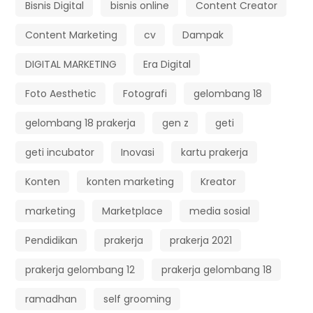
Bisnis Digital
bisnis online
Content Creator
Content Marketing
cv
Dampak
DIGITAL MARKETING
Era Digital
Foto Aesthetic
Fotografi
gelombang 18
gelombang 18 prakerja
gen z
geti
geti incubator
Inovasi
kartu prakerja
Konten
konten marketing
Kreator
marketing
Marketplace
media sosial
Pendidikan
prakerja
prakerja 2021
prakerja gelombang 12
prakerja gelombang 18
ramadhan
self grooming