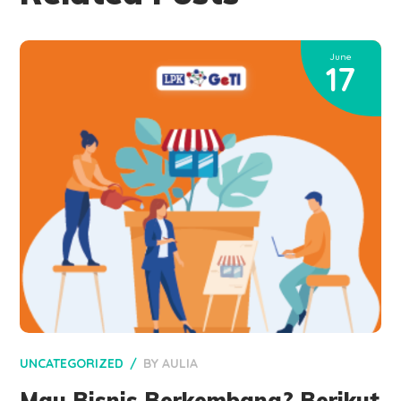
June
17
UNCATEGORIZED
BY
AULIA
Mau Bisnis Berkembang? Berikut