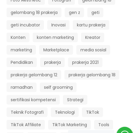
gelombang 18 prakerja
gen z
geti
geti incubator
Inovasi
kartu prakerja
Konten
konten marketing
Kreator
marketing
Marketplace
media sosial
Pendidikan
prakerja
prakerja 2021
prakerja gelombang 12
prakerja gelombang 18
ramadhan
self grooming
sertifikasi kompetensi
Strategi
Teknik Fotografi
Teknologi
TikTok
TikTok Affiliate
TikTok Marketing
Tools