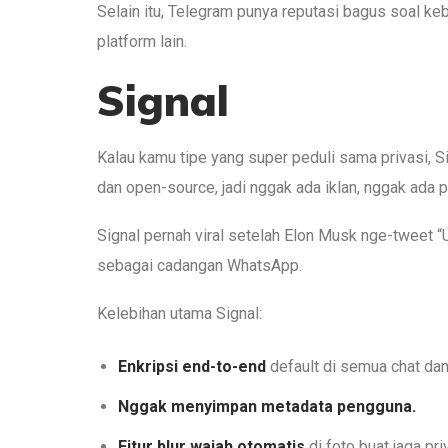
Selain itu, Telegram punya reputasi bagus soal ke
platform lain.
Signal
Kalau kamu tipe yang super peduli sama privasi, Si
dan open-source, jadi nggak ada iklan, nggak ada 
Signal pernah viral setelah Elon Musk nge-tweet “U
sebagai cadangan WhatsApp.
Kelebihan utama Signal:
Enkripsi end-to-end
default di semua chat dan
Nggak menyimpan metadata pengguna.
Fitur blur wajah otomatis
di foto buat jaga pr