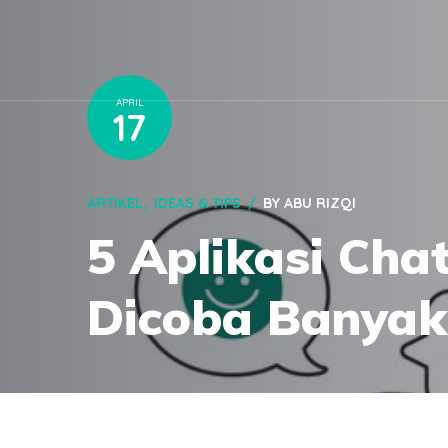
APRIL
17
ARTIKEL
IDEAS & TIPS
BY
ABU RIZQI
5 Aplikasi Cha
Dicoba Banyak