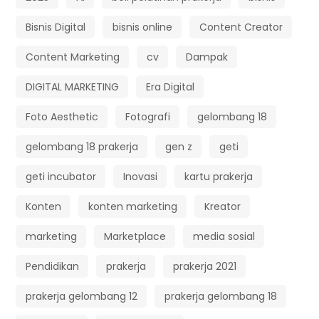
Bisnis Digital
bisnis online
Content Creator
Content Marketing
cv
Dampak
DIGITAL MARKETING
Era Digital
Foto Aesthetic
Fotografi
gelombang 18
gelombang 18 prakerja
gen z
geti
geti incubator
Inovasi
kartu prakerja
Konten
konten marketing
Kreator
marketing
Marketplace
media sosial
Pendidikan
prakerja
prakerja 2021
prakerja gelombang 12
prakerja gelombang 18