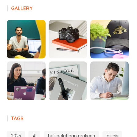
GALLERY
TAGS
2025
AI
beli pelatihan prakerja
bisnis