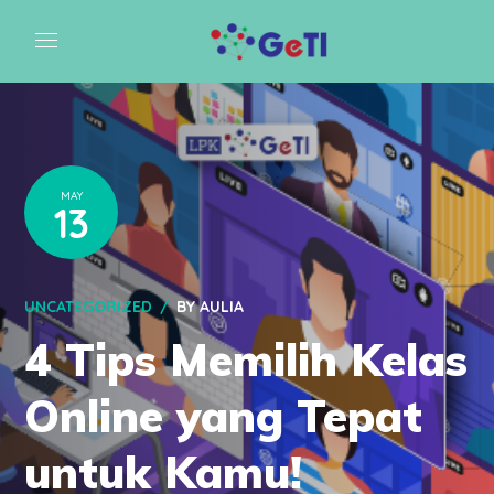
MAY
13
UNCATEGORIZED
BY
AULIA
4 Tips Memilih Kelas
Online yang Tepat
untuk Kamu!