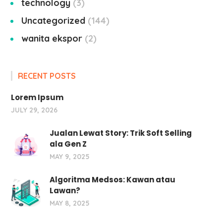
technology
3
Uncategorized
144
wanita ekspor
2
RECENT POSTS
Lorem Ipsum
JULY 29, 2026
Jualan Lewat Story: Trik Soft Selling
ala Gen Z
MAY 9, 2025
Algoritma Medsos: Kawan atau
Lawan?
MAY 8, 2025