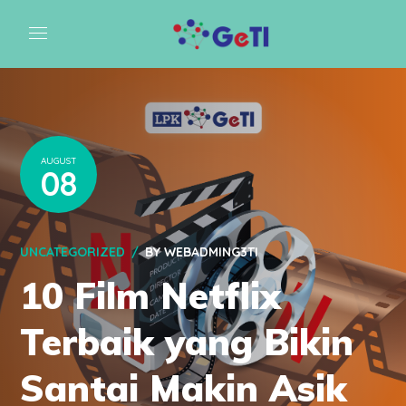
AUGUST
08
UNCATEGORIZED
BY
WEBADMING3TI
10 Film Netflix
Terbaik yang Bikin
Santai Makin Asik