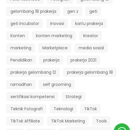
gelombang 18 prakerja
gen z
geti
geti incubator
Inovasi
kartu prakerja
Konten
konten marketing
Kreator
marketing
Marketplace
media sosial
Pendidikan
prakerja
prakerja 2021
prakerja gelombang 12
prakerja gelombang 18
ramadhan
self grooming
sertifikasi kompetensi
Strategi
Teknik Fotografi
Teknologi
TikTok
TikTok Affiliate
TikTok Marketing
Tools