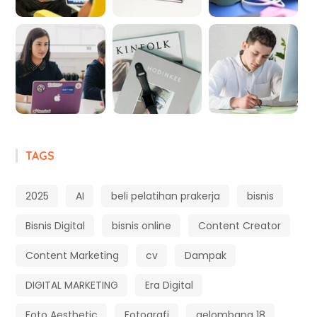
TAGS
2025
AI
beli pelatihan prakerja
bisnis
Bisnis Digital
bisnis online
Content Creator
Content Marketing
cv
Dampak
DIGITAL MARKETING
Era Digital
Foto Aesthetic
Fotografi
gelombang 18