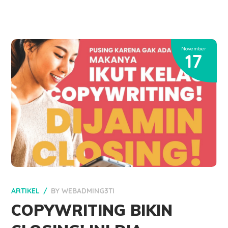
November
17
ARTIKEL
BY
WEBADMING3TI
COPYWRITING BIKIN