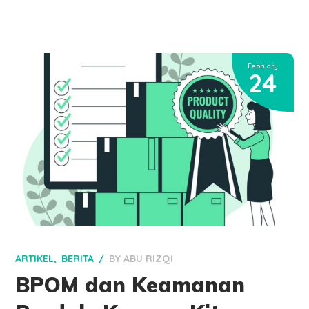
February
24
ARTIKEL
BERITA
BY
ABU RIZQI
BPOM dan Keamanan